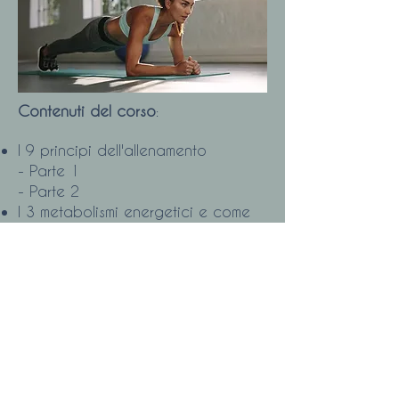
Contenuti del corso
:
I 9 principi dell'allenamento
- Parte 1
- Parte 2
I 3 metabolismi energetici e come
allenarli:
- Anaerobico alattacido e
lattacido
- Aerobico
Come sviluppare la resistenza
Come migliorare la velocità
Come aumentare la forza
Come costruire il proprio piano di
allenamento